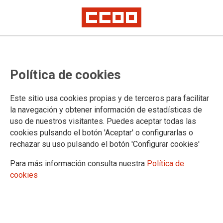
Política de cookies
Este sitio usa cookies propias y de terceros para facilitar
la navegación y obtener información de estadísticas de
ACCESO PARA PERSONAS AFILIADAS
uso de nuestros visitantes. Puedes aceptar todas las
cookies pulsando el botón 'Aceptar' o configurarlas o
El contenido solicitado está restringido a personas afiliadas.
rechazar su uso pulsando el botón 'Configurar cookies'
Introduzca su usuario y contraseña para acceder:
Para más información consulta nuestra
Política de
*
Usuario (dni sin letra final)
cookies
*
Contraseña