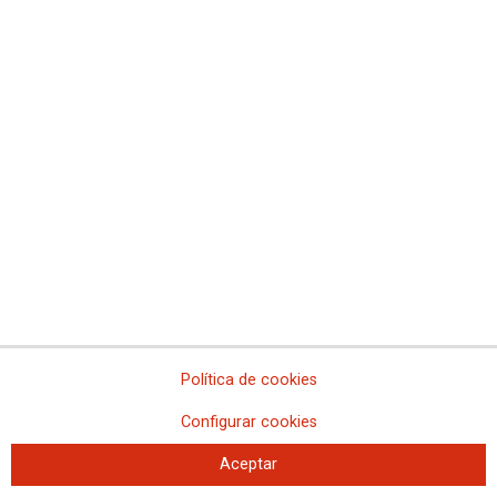
fábrica, nos encontramos a los dos días con estos unos despidos, que
entendemos que es un sin sentir y un rumbo de miedo y de presión. POR
LO QUE ESTE COMITÉ DICE BASTA YA HA ESTE SIN SENTIDO Y
CONVOCAR HUELGA DE TRABAJADORES Y TRABAJDORAS.
2021-03-19
Jesús Emilio Izquierdo Heras renueva
como secretario general de CCOO
Industria en Valladolid
Política de cookies
Configurar cookies
Aceptar