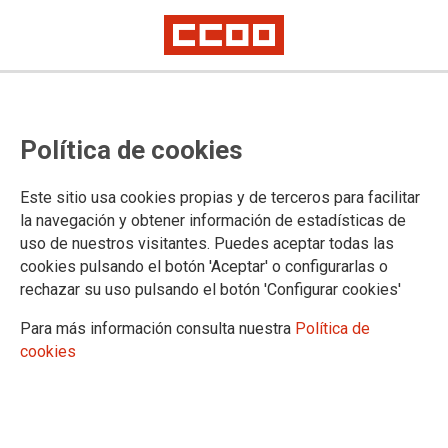
Política de cookies
Este sitio usa cookies propias y de terceros para facilitar
la navegación y obtener información de estadísticas de
uso de nuestros visitantes. Puedes aceptar todas las
cookies pulsando el botón 'Aceptar' o configurarlas o
rechazar su uso pulsando el botón 'Configurar cookies'
Para más información consulta nuestra
Política de
ÚLTIMAS NOTICIAS
cookies
PERMISO RETRIBUIDO Y TIEMPO VOTACIONES 28-M
Ya se ha publicado en el BOCM,
RESOLUCIÓN de 26 de abril de 2023, de
la Dirección General de Trabajo, porla que