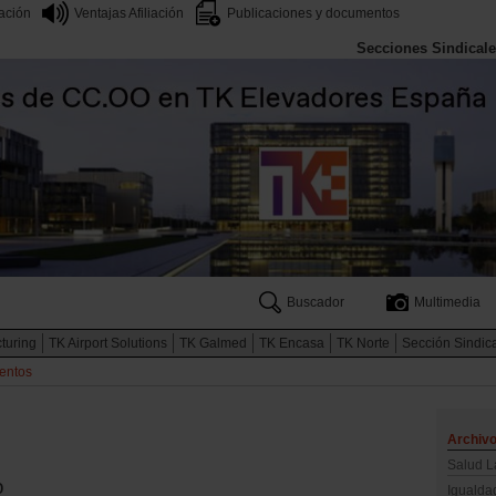
iación
Ventajas Afiliación
Publicaciones y documentos
Secciones Sindical
Buscador
Multimedia
turing
TK Airport Solutions
TK Galmed
TK Encasa
TK Norte
Sección Sindic
entos
Archiv
Salud L
o
Igualda