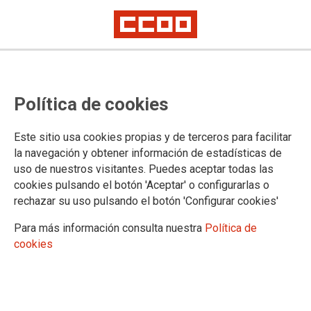
Política de cookies
Este sitio usa cookies propias y de terceros para facilitar
la navegación y obtener información de estadísticas de
ACCESO PARA PERSONAS AFILIADAS
uso de nuestros visitantes. Puedes aceptar todas las
cookies pulsando el botón 'Aceptar' o configurarlas o
El contenido solicitado está restringido a personas afiliadas.
rechazar su uso pulsando el botón 'Configurar cookies'
Introduzca su usuario y contraseña para acceder:
Para más información consulta nuestra
Política de
*
Usuario (dni sin letra final)
cookies
*
Contraseña