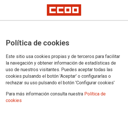
Política de cookies
Este sitio usa cookies propias y de terceros para facilitar
Huelga indefinida en todos los
la navegación y obtener información de estadísticas de
uso de nuestros visitantes. Puedes aceptar todas las
centros de trabajo de General
cookies pulsando el botón 'Aceptar' o configurarlas o
Electric Alstom
rechazar su uso pulsando el botón 'Configurar cookies'
Para más información consulta nuestra
Política de
La comisión negociadora, con mayoría de CCOO, tacha de inaceptable
cookies
la propuesta que la multinacional estadounidense ha presentado esta
mañana
Un día antes de que finalice el plazo legal para que empresa
y sindicatos alcancen un acuerdo sobre el expediente de
regulación de empleo de General Electric, las plantillas de la