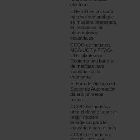
eléctrico
UNESID es la cuarta
patronal sectorial que
se muestra interesada
en recuperar los
observatorios
industriales
CCOO de Industria,
MCA-UGT y FITAG-
UGT plantean al
Gobierno una batería
de medidas para
industrializar la
economía
El Foro de Diálogo del
Sector de Automoción
da sus primeros
pasos
CCOO de Industria
abre el debate sobre el
mejor modelo
energético para la
industria y para el país
CCOO de Industria,
FITAG-UGT y el