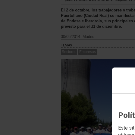
El 2 de octubre, los trabajadores y tra
Puertollano (Ciudad Real) se manifesta
de Endesa e Iberdrola, sus principales ac
previsto para el 31 de diciembre.
30/09/2014. Madrid
TEMAS
Sectores
Empresas
Polí
Este sit
obtener