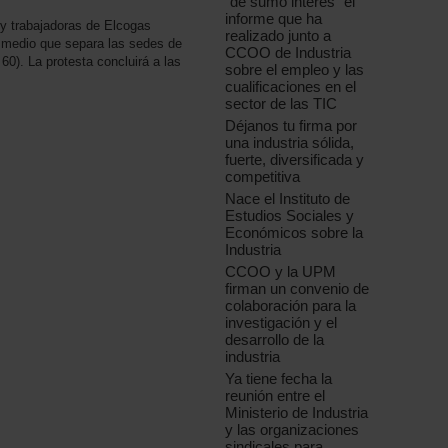
"de sumo interés" el
informe que ha
 y trabajadoras de Elcogas
realizado junto a
y medio que separa las sedes de
CCOO de Industria
 60). La protesta concluirá a las
sobre el empleo y las
cualificaciones en el
sector de las TIC
Déjanos tu firma por
una industria sólida,
fuerte, diversificada y
competitiva
Nace el Instituto de
Estudios Sociales y
Económicos sobre la
Industria
CCOO y la UPM
firman un convenio de
colaboración para la
investigación y el
desarrollo de la
industria
Ya tiene fecha la
reunión entre el
Ministerio de Industria
y las organizaciones
sindicales para