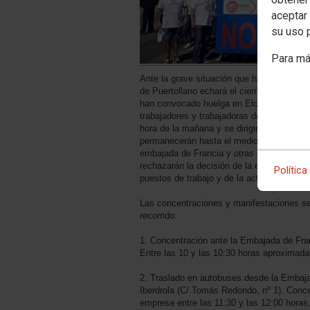
aceptar 
su uso 
Para má
Ante la grave situación que ha ocasionado 
de Puertollano echará el cierre en dicie
han convocado huelga en Elcogas el 1 y el
trabajadores y trabajadoras de la planta a
hora de la mañana y se dirigirán en autobú
permanecerán hasta el mediodía. Con tres
embajada de Francia y otras dos ante las 
rechazarán la decisión de la empresa y ex
Política
puestos de trabajo y de la actividad.
Las concentraciones y manifestaciones se 
recorrido:
1. Concentración ante la Embajada de Fran
Entre las 10 y las 10:30 horas aproximad
2. Traslado en autobuses desde la Embaja
Iberdrola (C/ Tomás Redondo, nº 1). Conce
empresa entre las 11:30 y las 12:00 hora