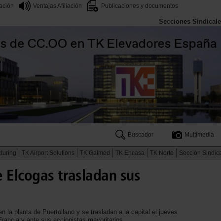
iación
Ventajas Afiliación
Publicaciones y documentos
Secciones Sindical
Buscador
Multimedia
turing
TK Airport Solutions
TK Galmed
TK Encasa
TK Norte
Sección Sindic
 Elcogas trasladan sus
n la planta de Puertollano y se trasladan a la capital el jueves
rancia y ante sus accionistas mayoritarios