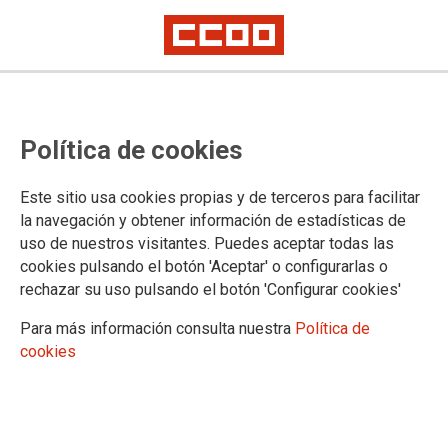
Política de cookies
Este sitio usa cookies propias y de terceros para facilitar
Desconvocada la huelga del día 3 de julio.
la navegación y obtener información de estadísticas de
Se alcanza un acuerdo en SADA
uso de nuestros visitantes. Puedes aceptar todas las
cookies pulsando el botón 'Aceptar' o configurarlas o
con las mayores indemnizaciones
rechazar su uso pulsando el botón 'Configurar cookies'
posibles para los 149 trabajadores
Para más información consulta nuestra
Política de
despedidos
cookies
La dirección del Grupo Sada y los representantes de sus
trabajadores de la planta de Lominchar (Toledo) han llegado
a un acuerdo para resolver el ERE planteado por la