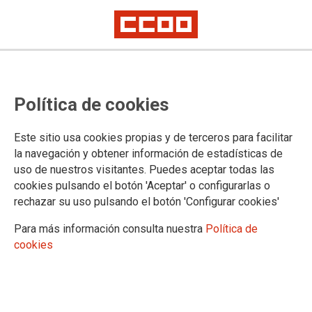
Política de cookies
Este sitio usa cookies propias y de terceros para facilitar
La plantilla de Siemens Rail
la navegación y obtener información de estadísticas de
uso de nuestros visitantes. Puedes aceptar todas las
Automation quiere su convenio ya
cookies pulsando el botón 'Aceptar' o configurarlas o
rechazar su uso pulsando el botón 'Configurar cookies'
Tras más de tres años de negociación, CCOO y UGT convocaron cuatro
días de paros parciales para desbloquear la situación
Para más información consulta nuestra
Política de
cookies
El comité de empresa de Siemens Rail Automation espera
que la dirección abandone el chantaje y deje de bloquear la
negociación del convenio ahora que se está tan cerca de
llegar a un acuerdo. Los paros de esta semana fueron un
éxito.